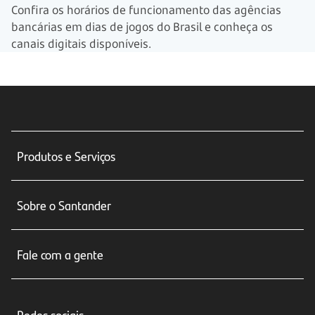
Confira os horários de funcionamento das agências
bancárias em dias de jogos do Brasil e conheça os
canais digitais disponíveis.
Produtos e Serviços
Conta corrente
Sobre o Santander
Cartões de crédito
Sobre nós
Seguros
Fale com a gente
Educação Financeira
Crédito e Financiamentos
Central de Atendimento
Trabalhe conosco
Investimentos
Redes sociais