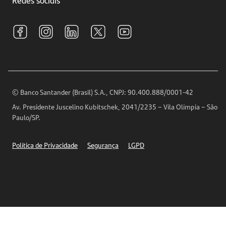
Central de Renegociação
Sustentabilidade
Tarifas e pacotes de serviços
S.A.C
Relações com Investidores
Para sua Empresa
Ouvidoria
Imprensa
Encontre nossas agências
Análises Econômicas
Horários de Atendimento
© Banco Santander (Brasil) S.A., CNPJ: 90.400.888/0001-42
Definições de Cookies
Av. Presidente Juscelino Kubitschek, 2041/2235 – Vila Olímpia – São
Telefones
Paulo/SP.
Segurança
Política de Privacidade
Segurança
LGPD
Ética – Canal de denúncia