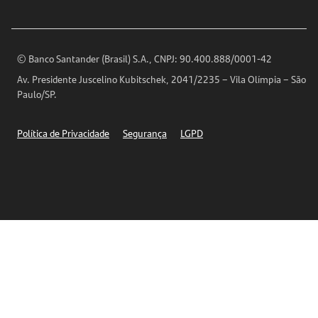
Imprensa
Encontre nossas agências
Análises Econômicas
Horários de Atendimento
© Banco Santander (Brasil) S.A., CNPJ: 90.400.888/0001-42
Definições de Cookies
Av. Presidente Juscelino Kubitschek, 2041/2235 – Vila Olímpia – São
Telefones
Paulo/SP.
Segurança
Política de Privacidade
Segurança
LGPD
Ética – Canal de denúncia