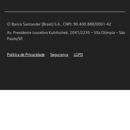
Imprensa
Encontre nossas agências
Análises Econômicas
Horários de Atendimento
© Banco Santander (Brasil) S.A., CNPJ: 90.400.888/0001-42
Definições de Cookies
Av. Presidente Juscelino Kubitschek, 2041/2235 – Vila Olímpia – São
Telefones
Paulo/SP.
Segurança
Política de Privacidade
Segurança
LGPD
Ética – Canal de denúncia