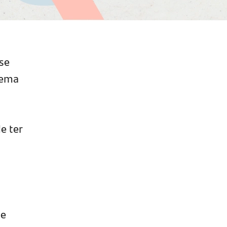
 se
tema
e ter
 e