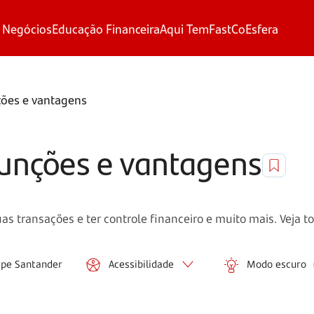
 Negócios
Educação Financeira
Aqui Tem
FastCo
Esfera
ções e vantagens
funções e vantagens
suas transações e ter controle financeiro e muito mais. Veja 
ipe Santander
Acessibilidade
Modo escuro