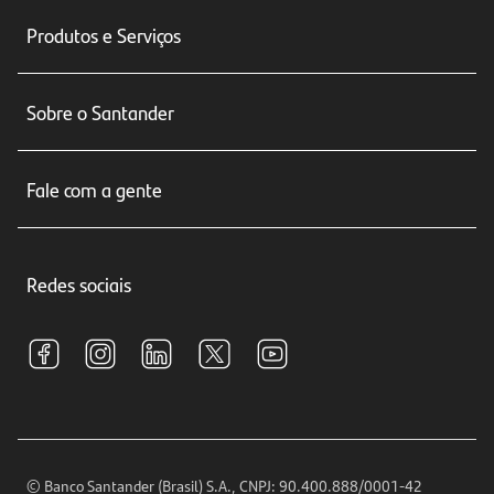
Produtos e Serviços
Conta corrente
Sobre o Santander
Cartões de crédito
Sobre nós
Seguros
Fale com a gente
Educação Financeira
Crédito e Financiamentos
Central de Atendimento
Trabalhe conosco
Investimentos
Redes sociais
Central de Renegociação
Sustentabilidade
Tarifas e pacotes de serviços
S.A.C
Relações com Investidores
Para sua Empresa
Ouvidoria
Imprensa
Encontre nossas agências
Análises Econômicas
Horários de Atendimento
© Banco Santander (Brasil) S.A., CNPJ: 90.400.888/0001-42