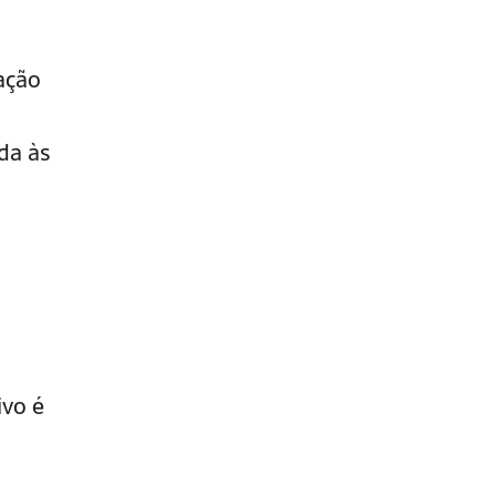
ação
da às
ivo é