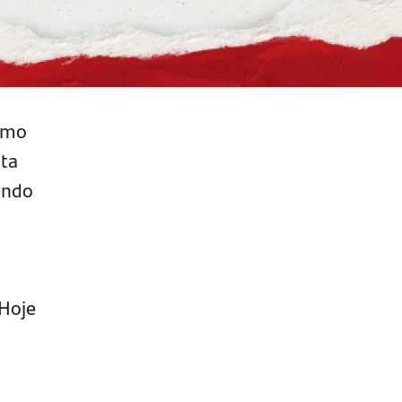
omo
ta
ando
 Hoje