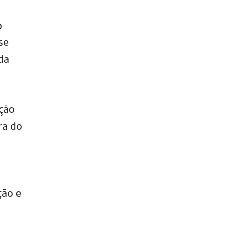
o
se
da
ação
ra do
ção e