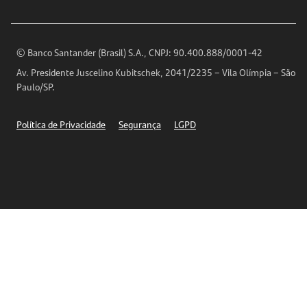
Imprensa
Encontre nossas agências
Análises Econômicas
Horários de Atendimento
© Banco Santander (Brasil) S.A., CNPJ: 90.400.888/0001-42
Definições de Cookies
Av. Presidente Juscelino Kubitschek, 2041/2235 – Vila Olímpia – São
Telefones
Paulo/SP.
Segurança
Política de Privacidade
Segurança
LGPD
Ética – Canal de denúncia