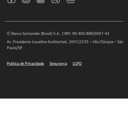
Relações com Investidores
Para sua Empresa
Ouvidoria
Imprensa
Encontre nossas agências
Análises Econômicas
Horários de Atendimento
© Banco Santander (Brasil) S.A., CNPJ: 90.400.888/0001-42
Definições de Cookies
Av. Presidente Juscelino Kubitschek, 2041/2235 – Vila Olímpia – São
Telefones
Paulo/SP.
Segurança
Política de Privacidade
Segurança
LGPD
Ética – Canal de denúncia