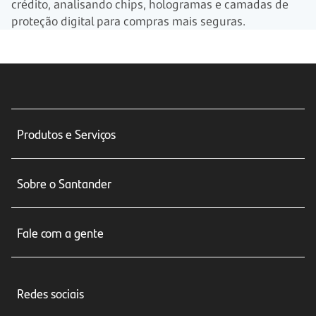
crédito, analisando chips, hologramas e camadas de
proteção digital para compras mais seguras.
Produtos e Serviços
Conta corrente
Sobre o Santander
Cartões de crédito
Sobre nós
Seguros
Fale com a gente
Educação Financeira
Crédito e Financiamentos
Central de Atendimento
Trabalhe conosco
Investimentos
Redes sociais
Central de Renegociação
Sustentabilidade