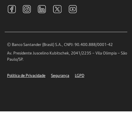
Tarifas e pacotes de serviços
S.A.C
Relações com Investidores
Para sua Empresa
Ouvidoria
Imprensa
Encontre nossas agências
Análises Econômicas
Horários de Atendimento
© Banco Santander (Brasil) S.A., CNPJ: 90.400.888/0001-42
Definições de Cookies
Av. Presidente Juscelino Kubitschek, 2041/2235 – Vila Olímpia – São
Telefones
Paulo/SP.
Segurança
Política de Privacidade
Segurança
LGPD
Ética – Canal de denúncia