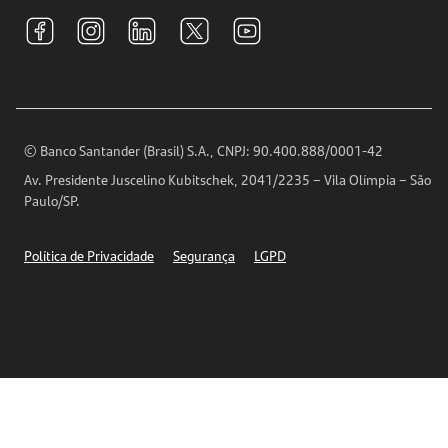
Tarifas e pacotes de serviços
S.A.C
Relações com Investidores
Para sua Empresa
Ouvidoria
Imprensa
Encontre nossas agências
Análises Econômicas
Horários de Atendimento
© Banco Santander (Brasil) S.A., CNPJ: 90.400.888/0001-42
Definições de Cookies
Av. Presidente Juscelino Kubitschek, 2041/2235 – Vila Olímpia – São
Telefones
Paulo/SP.
Segurança
Política de Privacidade
Segurança
LGPD
Ética – Canal de denúncia