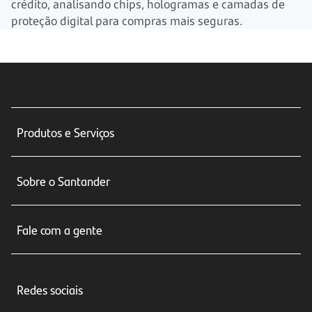
crédito, analisando chips, hologramas e camadas de
proteção digital para compras mais seguras.
Produtos e Serviços
Conta corrente
Sobre o Santander
Cartões de crédito
Sobre nós
Seguros
Fale com a gente
Educação Financeira
Crédito e Financiamentos
Central de Atendimento
Trabalhe conosco
Investimentos
Redes sociais
Central de Renegociação
Sustentabilidade