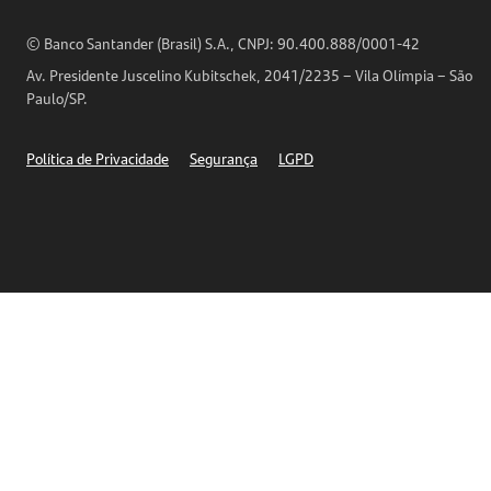
Análises Econômicas
Horários de Atendimento
© Banco Santander (Brasil) S.A., CNPJ: 90.400.888/0001-42
Definições de Cookies
Av. Presidente Juscelino Kubitschek, 2041/2235 – Vila Olímpia – São
Telefones
Paulo/SP.
Segurança
Política de Privacidade
Segurança
LGPD
Ética – Canal de denúncia