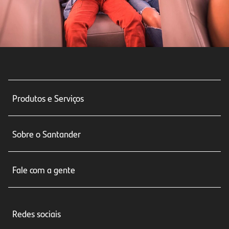
Produtos e Serviços
Conta corrente
Sobre o Santander
Cartões de crédito
Sobre nós
Seguros
Fale com a gente
Educação Financeira
Crédito e Financiamentos
Central de Atendimento
Trabalhe conosco
Investimentos
Redes sociais
Central de Renegociação
Sustentabilidade