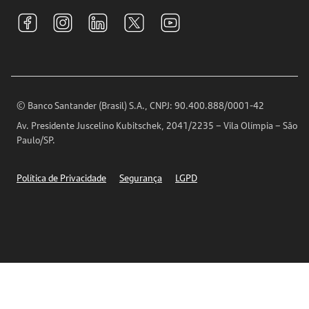
Tarifas e pacotes de serviços
S.A.C
Relações com Investidores
Para sua Empresa
Ouvidoria
Imprensa
Encontre nossas agências
Análises Econômicas
Horários de Atendimento
© Banco Santander (Brasil) S.A., CNPJ: 90.400.888/0001-42
Definições de Cookies
Av. Presidente Juscelino Kubitschek, 2041/2235 – Vila Olímpia – São
Telefones
Paulo/SP.
Segurança
Política de Privacidade
Segurança
LGPD
Ética – Canal de denúncia