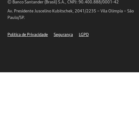
Horários de Atendimento
© Banco Santander (Brasil) S.A., CNPJ: 90.400.888/0001-42
Definições de Cookies
Av. Presidente Juscelino Kubitschek, 2041/2235 – Vila Olímpia – São
Telefones
Paulo/SP.
Segurança
Política de Privacidade
Segurança
LGPD
Ética – Canal de denúncia