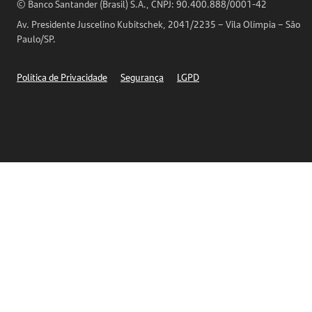
Horários de Atendimento
© Banco Santander (Brasil) S.A., CNPJ: 90.400.888/0001-42
Definições de Cookies
Av. Presidente Juscelino Kubitschek, 2041/2235 – Vila Olímpia – São
Telefones
Paulo/SP.
Segurança
Política de Privacidade
Segurança
LGPD
Ética – Canal de denúncia