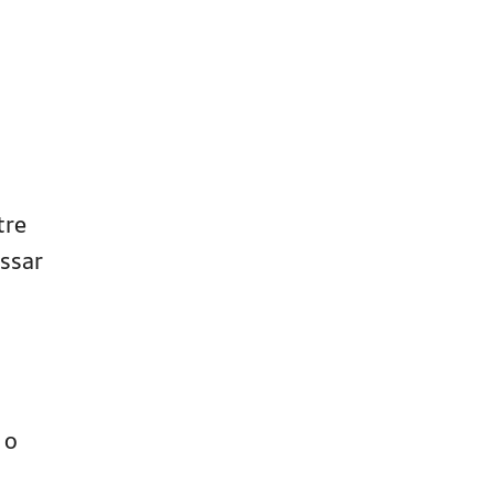
tre
ssar
 o