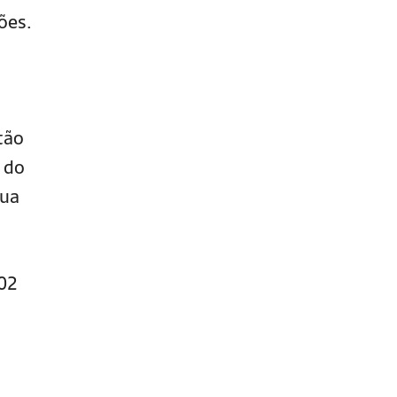
ções.
tão
o do
sua
702