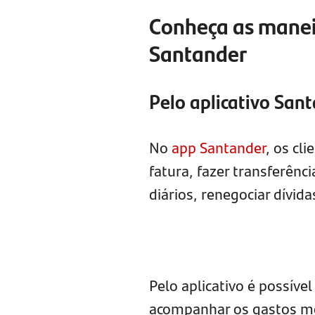
Conheça as maneir
Santander
Pelo aplicativo San
No
app Santander
, os cl
fatura, fazer transferênc
diários, renegociar dívid
Pelo aplicativo é possíve
acompanhar os gastos me