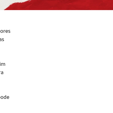
iores
as
sim
ra
pode