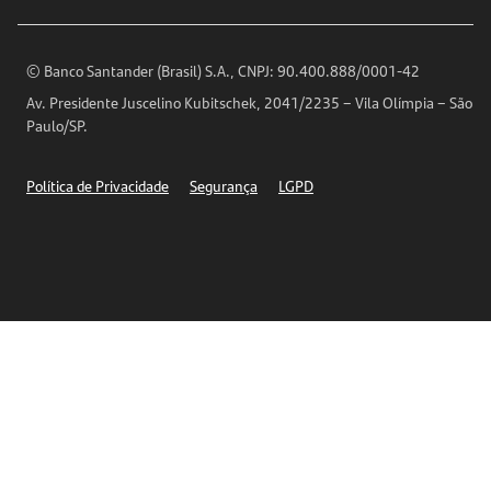
Encontre nossas agências
Análises Econômicas
Horários de Atendimento
© Banco Santander (Brasil) S.A., CNPJ: 90.400.888/0001-42
Definições de Cookies
Av. Presidente Juscelino Kubitschek, 2041/2235 – Vila Olímpia – São
Telefones
Paulo/SP.
Segurança
Política de Privacidade
Segurança
LGPD
Ética – Canal de denúncia