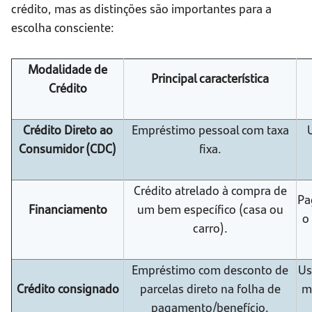
crédito, mas as distinções são importantes para a
escolha consciente:
Modalidade de
Principal característica
Crédito
Crédito Direto ao
Empréstimo pessoal com taxa
Consumidor (CDC)
fixa.
Crédito atrelado à compra de
Pa
Financiamento
um bem específico (casa ou
o
carro).
Empréstimo com desconto de
Us
Crédito consignado
parcelas direto na folha de
ma
pagamento/benefício.