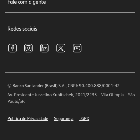
Seguros
Fale com a gente
Educação Financeira
Crédito e Financiamentos
Central de Atendimento
Trabalhe conosco
Investimentos
Redes sociais
Central de Renegociação
Sustentabilidade
Tarifas e pacotes de serviços
S.A.C
Relações com Investidores
Para sua Empresa
Ouvidoria
Imprensa
Encontre nossas agências
Análises Econômicas
Horários de Atendimento
© Banco Santander (Brasil) S.A., CNPJ: 90.400.888/0001-42
Definições de Cookies
Av. Presidente Juscelino Kubitschek, 2041/2235 – Vila Olímpia – São
Telefones
Paulo/SP.
Segurança
Política de Privacidade
Segurança
LGPD
Ética – Canal de denúncia