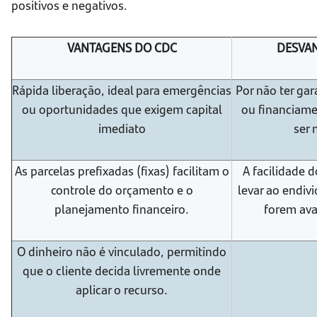
positivos e negativos.
VANTAGENS DO CDC
DESVA
Rápida liberação, ideal para emergências
Por não ter ga
ou oportunidades que exigem capital
ou financiame
imediato
ser 
As parcelas prefixadas (fixas) facilitam o
A facilidade 
controle do orçamento e o
levar ao endiv
planejamento financeiro.
forem ava
O dinheiro não é vinculado, permitindo
que o cliente decida livremente onde
aplicar o recurso.