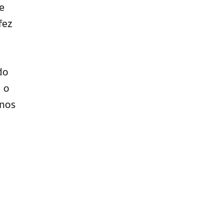
e
fez
do
, o
anos