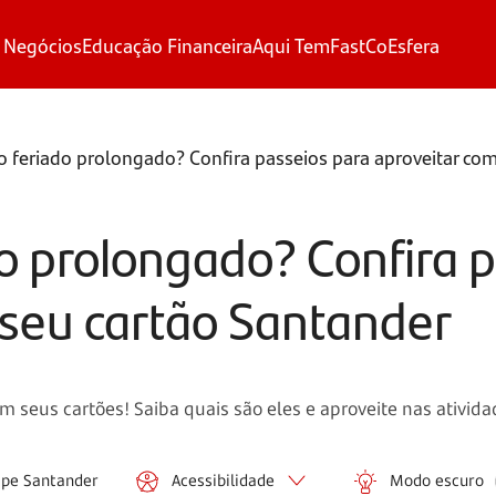
 Negócios
Educação Financeira
Aqui Tem
FastCo
Esfera
r o feriado prolongado? Confira passeios para aproveitar co
ado prolongado? Confira 
 seu cartão Santander
seus cartões! Saiba quais são eles e aproveite nas ativida
ipe Santander
Acessibilidade
Modo escuro