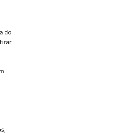
oa do
tirar
om
os,