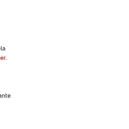
la
er
.
ante