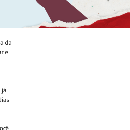
na da
r e
 já
dias
você