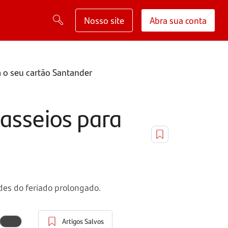
Nosso site
Abra sua conta
m o seu cartão Santander
passeios para
des do feriado prolongado.
Artigos Salvos