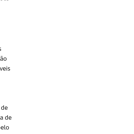
s
tão
veis
 de
ia de
pelo