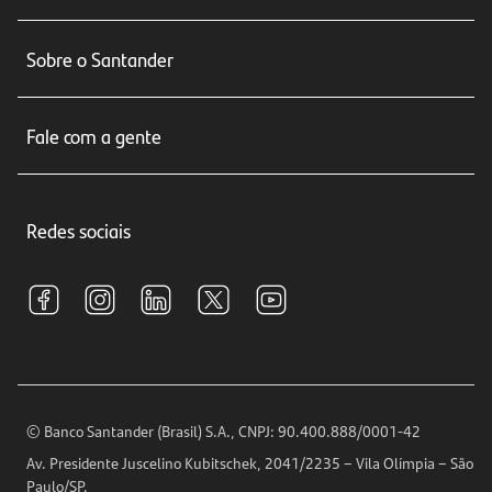
Conta corrente
Sobre o Santander
Cartões de crédito
Sobre nós
Seguros
Fale com a gente
Educação Financeira
Crédito e Financiamentos
Central de Atendimento
Trabalhe conosco
Investimentos
Redes sociais
Central de Renegociação
Sustentabilidade
Tarifas e pacotes de serviços
S.A.C
Relações com Investidores
Para sua Empresa
Ouvidoria
Imprensa
Encontre nossas agências
Análises Econômicas
Horários de Atendimento
© Banco Santander (Brasil) S.A., CNPJ: 90.400.888/0001-42
Definições de Cookies
Av. Presidente Juscelino Kubitschek, 2041/2235 – Vila Olímpia – São
Telefones
Paulo/SP.