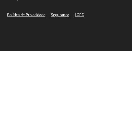
Segurança
Política de Privacidade
Segurança
LGPD
Ética – Canal de denúncia