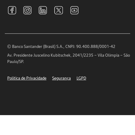
Tarifas e pacotes de serviços
S.A.C
Relações com Investidores
Para sua Empresa
Ouvidoria
Imprensa
Encontre nossas agências
Análises Econômicas
Horários de Atendimento
© Banco Santander (Brasil) S.A., CNPJ: 90.400.888/0001-42
Definições de Cookies
Av. Presidente Juscelino Kubitschek, 2041/2235 – Vila Olímpia – São
Telefones
Paulo/SP.
Segurança
Política de Privacidade
Segurança
LGPD
Ética – Canal de denúncia