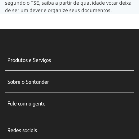
segundo o TSE, saiba a partir de qual idade votar deixa
de ser um dever e organize seus documentos.
Produtos e Serviços
Conta corrente
Sobre o Santander
Cartões de crédito
Sobre nós
Seguros
Fale com a gente
Educação Financeira
Crédito e Financiamentos
Central de Atendimento
Trabalhe conosco
Investimentos
Redes sociais
Central de Renegociação
Sustentabilidade