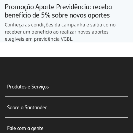
Promoção Aporte Previdência: receba
benefício de 5% sobre novos aportes
Conheça as condições da campanha e saiba como
receber um benefício ao realizar novos aportes
elegíveis em previdência VGBL.
Produtos e Serviços
Conta corrente
Sobre o Santander
Cartões de crédito
Sobre nós
Seguros
Fale com a gente