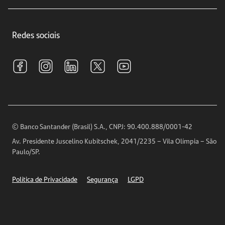
Educação Financeira
Crédito e Financiamentos
Central de Atendimento
Trabalhe conosco
Investimentos
Redes sociais
Central de Renegociação
Sustentabilidade
Tarifas e pacotes de serviços
S.A.C
Relações com Investidores
Para sua Empresa
Ouvidoria
Imprensa
Encontre nossas agências
Análises Econômicas
Horários de Atendimento
© Banco Santander (Brasil) S.A., CNPJ: 90.400.888/0001-42
Definições de Cookies
Av. Presidente Juscelino Kubitschek, 2041/2235 – Vila Olímpia – São
Telefones
Paulo/SP.
Segurança
Política de Privacidade
Segurança
LGPD
Ética – Canal de denúncia