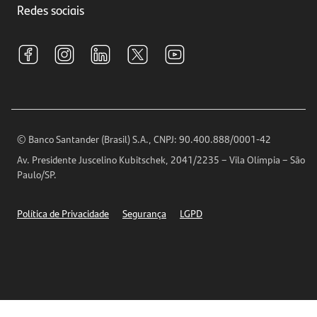
Investimentos
Redes sociais
Central de Renegociação
Sustentabilidade
Tarifas e pacotes de serviços
S.A.C
Relações com Investidores
Para sua Empresa
Ouvidoria
Imprensa
Encontre nossas agências
Análises Econômicas
Horários de Atendimento
© Banco Santander (Brasil) S.A., CNPJ: 90.400.888/0001-42
Definições de Cookies
Av. Presidente Juscelino Kubitschek, 2041/2235 – Vila Olímpia – São
Telefones
Paulo/SP.
Segurança
Política de Privacidade
Segurança
LGPD
Ética – Canal de denúncia