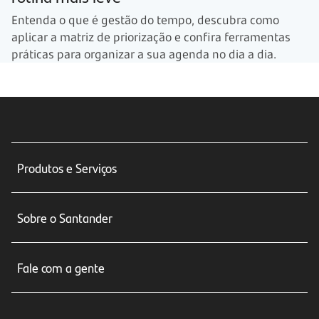
Entenda o que é gestão do tempo, descubra como
aplicar a matriz de priorização e confira ferramentas
práticas para organizar a sua agenda no dia a dia.
Produtos e Serviços
Conta corrente
Sobre o Santander
Cartões de crédito
Sobre nós
Seguros
Fale com a gente
Educação Financeira
Crédito e Financiamentos
Central de Atendimento
Trabalhe conosco