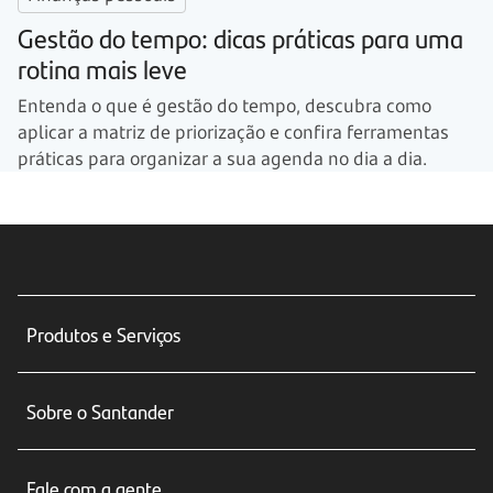
Gestão do tempo: dicas práticas para uma
rotina mais leve
Entenda o que é gestão do tempo, descubra como
aplicar a matriz de priorização e confira ferramentas
práticas para organizar a sua agenda no dia a dia.
Produtos e Serviços
Conta corrente
Sobre o Santander
Cartões de crédito
Sobre nós
Seguros
Fale com a gente