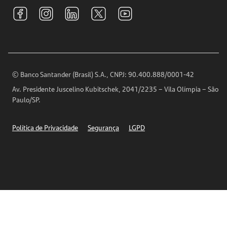
Tarifas e pacotes de serviços
S.A.C
Relações com Investidores
Para sua Empresa
Ouvidoria
Imprensa
Encontre nossas agências
Análises Econômicas
Horários de Atendimento
© Banco Santander (Brasil) S.A., CNPJ: 90.400.888/0001-42
Definições de Cookies
Av. Presidente Juscelino Kubitschek, 2041/2235 – Vila Olímpia – São
Telefones
Paulo/SP.
Segurança
Política de Privacidade
Segurança
LGPD
Ética – Canal de denúncia