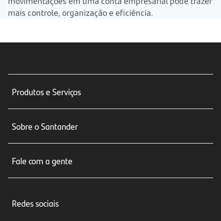
movimentações em uma conta empresarial pode trazer
mais controle, organização e eficiência.
Produtos e Serviços
Conta corrente
Sobre o Santander
Cartões de crédito
Sobre nós
Seguros
Fale com a gente
Educação Financeira
Crédito e Financiamentos
Central de Atendimento
Trabalhe conosco
Investimentos
Redes sociais
Central de Renegociação
Sustentabilidade