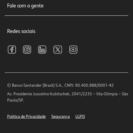
Seguros
Fale com a gente
Educação Financeira
Crédito e Financiamentos
Central de Atendimento
Trabalhe conosco
Investimentos
Redes sociais
Central de Renegociação
Sustentabilidade
Tarifas e pacotes de serviços
S.A.C
Relações com Investidores
Para sua Empresa
Ouvidoria
Imprensa
Encontre nossas agências
Análises Econômicas
Horários de Atendimento
© Banco Santander (Brasil) S.A., CNPJ: 90.400.888/0001-42
Definições de Cookies
Av. Presidente Juscelino Kubitschek, 2041/2235 – Vila Olímpia – São
Telefones
Paulo/SP.
Segurança
Política de Privacidade
Segurança
LGPD
Ética – Canal de denúncia