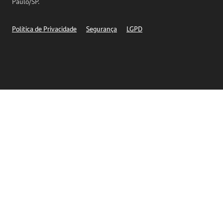
Paulo/SP.
Segurança
Política de Privacidade
Segurança
LGPD
Ética – Canal de denúncia