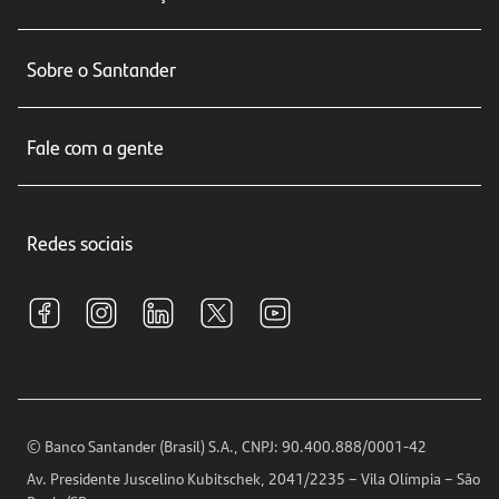
Conta corrente
Sobre o Santander
Cartões de crédito
Sobre nós
Seguros
Fale com a gente
Educação Financeira
Crédito e Financiamentos
Central de Atendimento
Trabalhe conosco
Investimentos
Redes sociais
Central de Renegociação
Sustentabilidade
Tarifas e pacotes de serviços
S.A.C
Relações com Investidores
Para sua Empresa
Ouvidoria
Imprensa
Encontre nossas agências
Análises Econômicas
Horários de Atendimento
© Banco Santander (Brasil) S.A., CNPJ: 90.400.888/0001-42
Definições de Cookies
Av. Presidente Juscelino Kubitschek, 2041/2235 – Vila Olímpia – São
Telefones