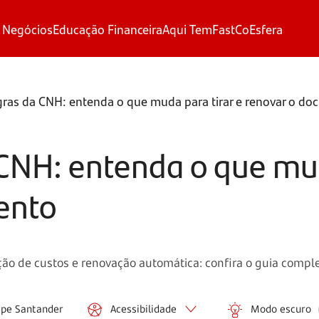
 Negócios
Educação Financeira
Aqui Tem
FastCo
Esfera
gras da CNH: entenda o que muda para tirar e renovar o d
CNH: entenda o que mud
ento
ção de custos e renovação automática: confira o guia comple
ipe Santander
Acessibilidade
Modo escuro