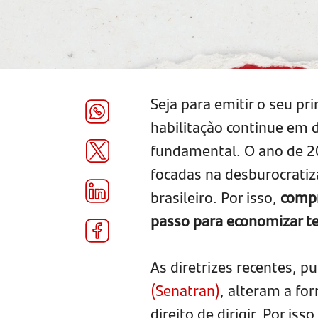
Seja para emitir o seu p
habilitação continue em d
fundamental. O ano de 2
focadas na desburocratiz
brasileiro. Por isso,
compr
passo para economizar te
As diretrizes recentes, p
(Senatran)
, alteram a f
direito de dirigir. Por is