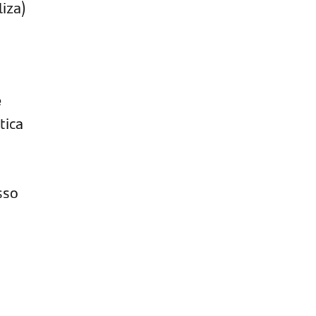
iza)
e
tica
sso