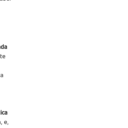
ada
te
ra
ica
, e,