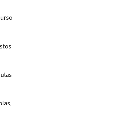
curso
stos
aulas
olas,