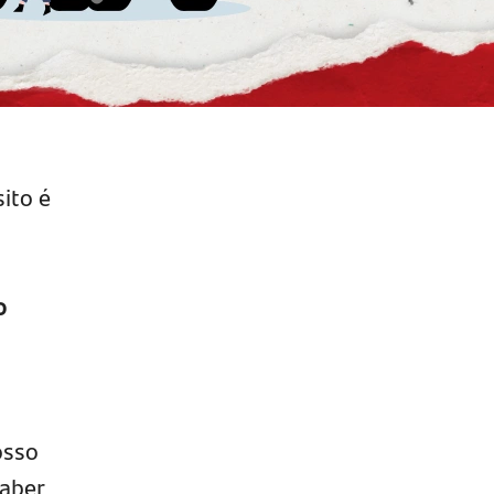
sito é
o
osso
saber