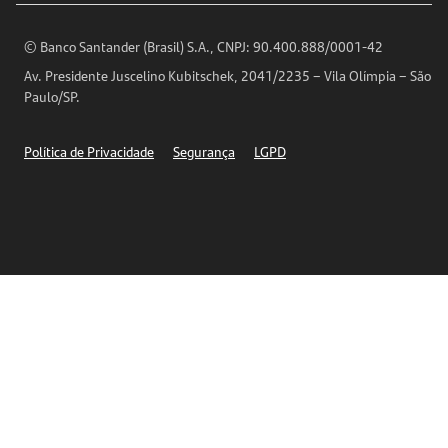
Encontre nossas agências
Análises Econômicas
Horários de Atendimento
© Banco Santander (Brasil) S.A., CNPJ: 90.400.888/0001-42
Definições de Cookies
Av. Presidente Juscelino Kubitschek, 2041/2235 – Vila Olímpia – São
Telefones
Paulo/SP.
Segurança
Política de Privacidade
Segurança
LGPD
Ética – Canal de denúncia