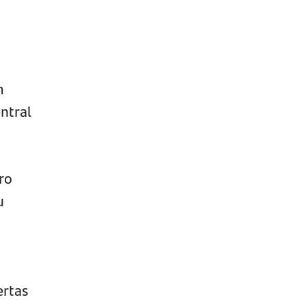
m
ntral
ro
u
ertas