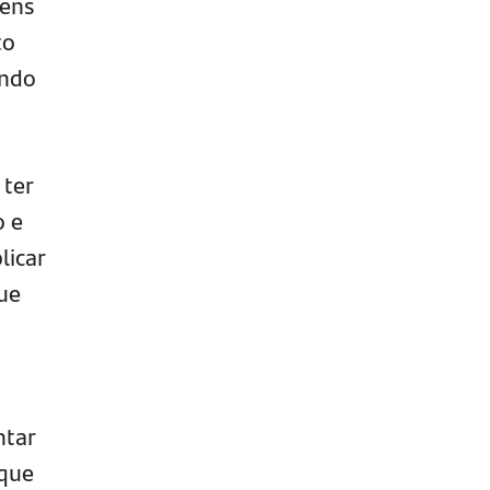
gens
to
endo
 ter
o e
licar
ue
ntar
 que