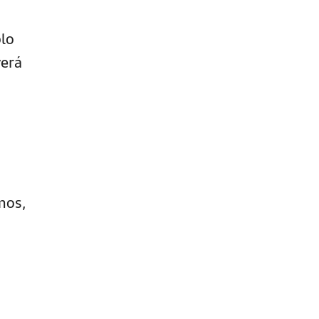
lo
verá
mos,