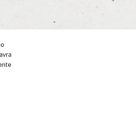
no
avra
ente