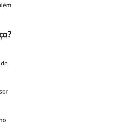
além
ça?
 de
ser
 no