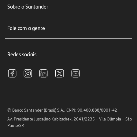
Sobre o Santander
Cartões de crédito
Sobre nós
Seguros
Fale com a gente
Educação Financeira
Crédito e Financiamentos
Central de Atendimento
Trabalhe conosco
Investimentos
Redes sociais
Central de Renegociação
Sustentabilidade
Tarifas e pacotes de serviços
S.A.C
Relações com Investidores
Para sua Empresa
Ouvidoria
Imprensa
Encontre nossas agências
Análises Econômicas
Horários de Atendimento
© Banco Santander (Brasil) S.A., CNPJ: 90.400.888/0001-42
Definições de Cookies
Av. Presidente Juscelino Kubitschek, 2041/2235 – Vila Olímpia – São
Telefones
Paulo/SP.
Segurança