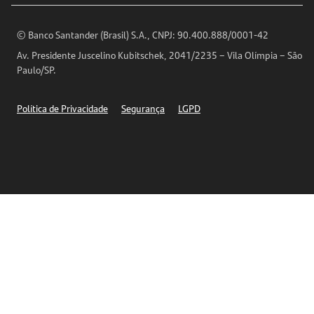
Encontre nossas agências
Análises Econômicas
Horários de Atendimento
© Banco Santander (Brasil) S.A., CNPJ: 90.400.888/0001-42
Definições de Cookies
Av. Presidente Juscelino Kubitschek, 2041/2235 – Vila Olímpia – São
Telefones
Paulo/SP.
Segurança
Política de Privacidade
Segurança
LGPD
Ética – Canal de denúncia