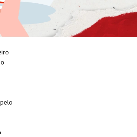
iro
do
 pelo
o