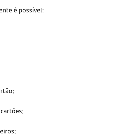
ente é possível:
;
;
rtão;
cartões;
eiros;