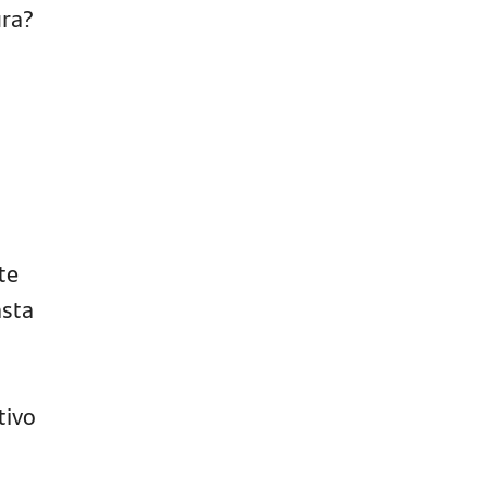
ura?
te
asta
tivo