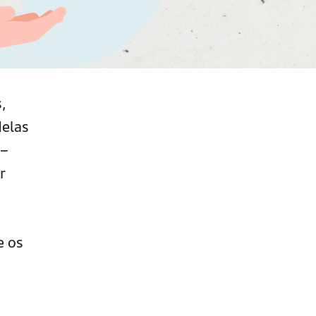
,
delas
 –
r
e os