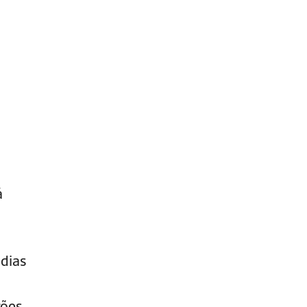
á
 dias
ções,