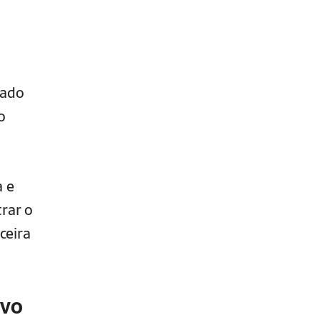
zado
o
a e
rar o
ceira
ivo