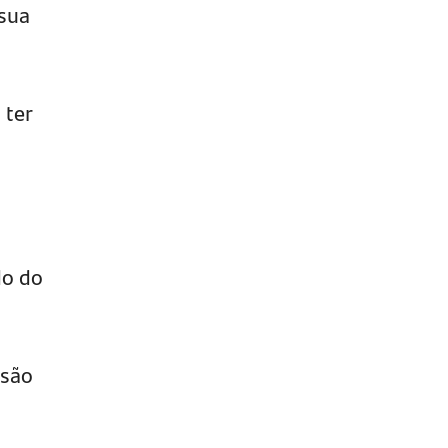
 sua
 ter
do do
 são