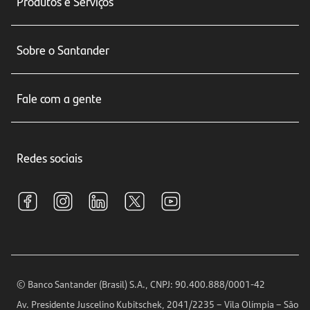
Produtos e Serviços
Conta corrente
Sobre o Santander
Cartões de crédito
Sobre nós
Seguros
Fale com a gente
Educação Financeira
Crédito e Financiamentos
Central de Atendimento
Trabalhe conosco
Investimentos
Redes sociais
Central de Renegociação
Sustentabilidade
Tarifas e pacotes de serviços
S.A.C
Relações com Investidores
Para sua Empresa
Ouvidoria
Imprensa
Encontre nossas agências
Análises Econômicas
Horários de Atendimento
© Banco Santander (Brasil) S.A., CNPJ: 90.400.888/0001-42
Definições de Cookies
Av. Presidente Juscelino Kubitschek, 2041/2235 – Vila Olímpia – São