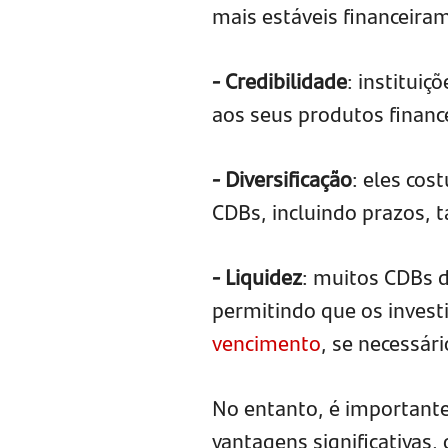
mais estáveis financeira
- Credibilidade
: institui
aos seus produtos finance
- Diversificação
: eles co
CDBs, incluindo prazos, t
- Liquidez
: muitos CDBs d
permitindo que os invest
vencimento
, se necessári
No entanto, é important
vantagens significativas,