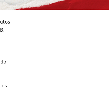
dutos
B,
 do
 dos