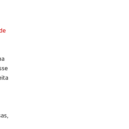
 de
ma
sse
ita
as,