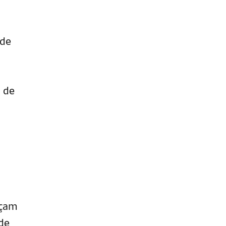
ade
 de
eçam
 de