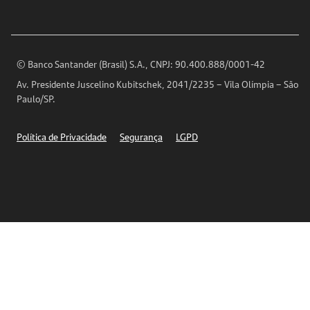
Ouvidoria
Imprensa
Encontre nossas agências
Análises Econômicas
Horários de Atendimento
© Banco Santander (Brasil) S.A., CNPJ: 90.400.888/0001-42
Definições de Cookies
Av. Presidente Juscelino Kubitschek, 2041/2235 – Vila Olímpia – São
Telefones
Paulo/SP.
Segurança
Política de Privacidade
Segurança
LGPD
Ética – Canal de denúncia