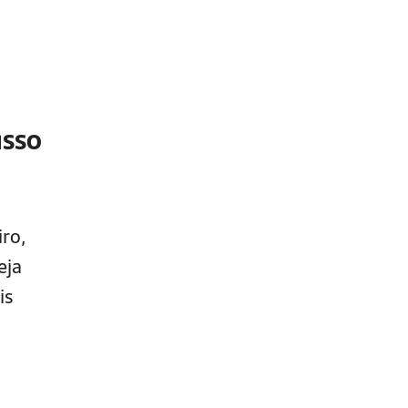
asso
ro,
eja
is