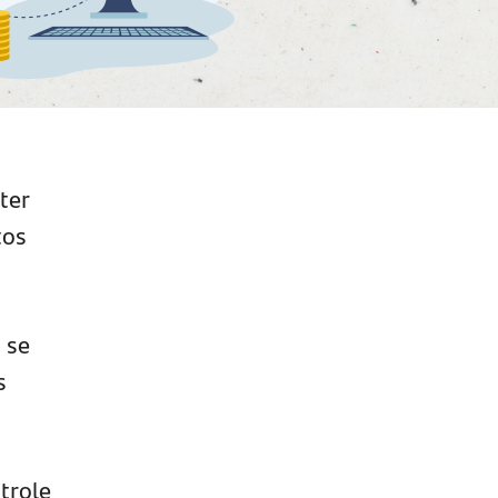
ter
tos
 se
s
trole