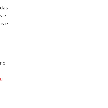
 das
s e
os e
r o
eu