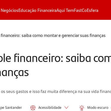
 Negócios
Educação Financeira
Aqui Tem
FastCo
Esfera
 financeiro: saiba como montar e gerenciar suas finanças
ole financeiro: saiba c
inanças
 os seus gastos e isso faz muita diferença na sua vida financ
ipe Santander
Acessibilidade
Modo escuro