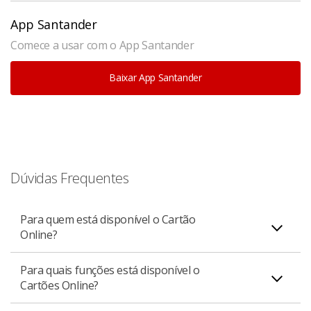
App Santander
Comece a usar com o App Santander
Baixar App Santander
Dúvidas Frequentes
Para quem está disponível o Cartão
Online?
Para quais funções está disponível o
Está disponível para todos os clientes pessoa física
Cartões Online?
titulares e adicionais de um Cartão Santander, e PJ
Varejo (apenas portadores).