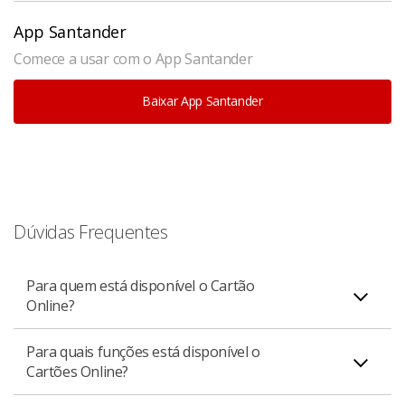
App Santander
Comece a usar com o App Santander
Baixar App Santander
Dúvidas Frequentes
Para quem está disponível o Cartão
Online?
Para quais funções está disponível o
Está disponível para todos os clientes pessoa física
Cartões Online?
titulares e adicionais de um Cartão Santander, e PJ
Varejo (apenas portadores).