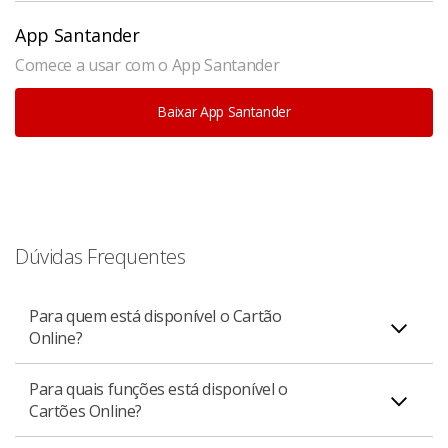
App Santander
Comece a usar com o App Santander
Baixar App Santander
Dúvidas Frequentes
Para quem está disponível o Cartão
Online?
Para quais funções está disponível o
Está disponível para todos os clientes pessoa física
Cartões Online?
titulares e adicionais de um Cartão Santander, e PJ
Varejo (apenas portadores).