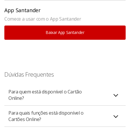
App Santander
Comece a usar com o App Santander
Baixar App Santander
Dúvidas Frequentes
Para quem está disponível o Cartão
Online?
Para quais funções está disponível o
Está disponível para todos os clientes pessoa física
Cartões Online?
titulares e adicionais de um Cartão Santander, e PJ
Varejo (apenas portadores).