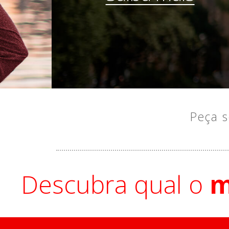
Peça s
Descubra qual o
m