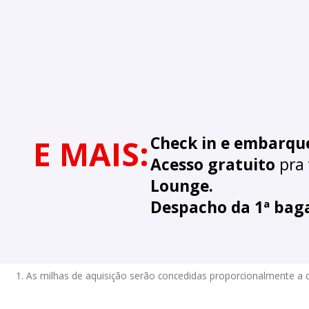
E MAIS:
Check in e embarque
Acesso gratuito
pra
Lounge.
Despacho da 1ª bag
1. As milhas de aquisição serão concedidas proporcionalmente a