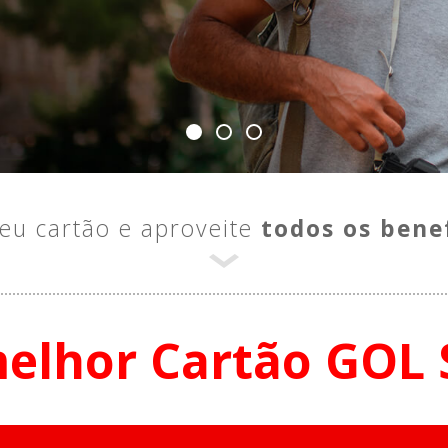
eu cartão
e aproveite
todos os benef
elhor Cartão GOL S