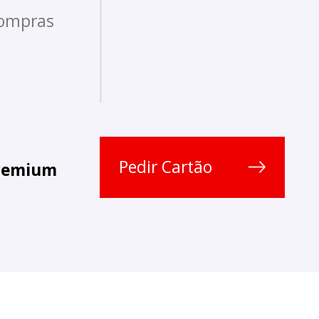
compras
Pedir Cartão
remium