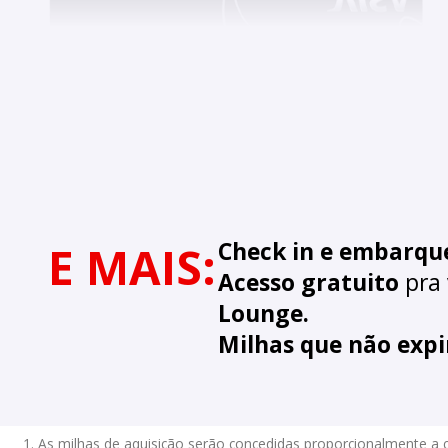
E MAIS:
Check in e embarque
Acesso gratuito
pra
Lounge.
Milhas que não exp
1. As milhas de aquisição serão concedidas proporcionalmente a