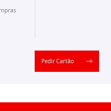
ompras
Pedir Cartão