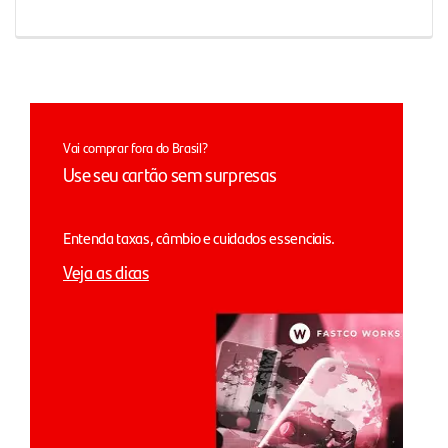
Vai comprar fora do Brasil?
Use seu cartão sem surpresas
Entenda taxas, câmbio e cuidados essenciais.
Veja as dicas