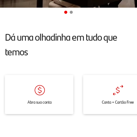
atendimento
24h
pelo
chat,
Dá uma olhadinha em tudo que
onde
temos
e
quando
você
precisar.
Abra sua conta
Conta + Cartão Free