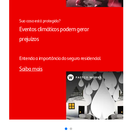
Sua casa está protegida?
Eventos climáticos podem gerar
prejuízos
Entenda a importância do seguro residencial.
Saiba mais