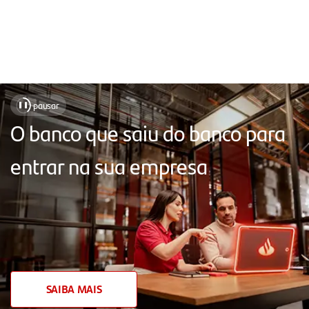
Soluções
pausar
❚❚
para
O banco que saiu do banco para
facilitar
entrar na sua empresa
o
seu
dia
a
dia,
com
SAIBA MAIS