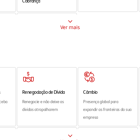
Ver mais
Outros Meios de
Pagamento
Organize e efetue
nto
pagamentos com facilidade
s
Renegociação de Dívida
Câmbio
eceba
Renegocie e não deixe as
Presença global para
dívidas atrapalharem
expandir as fronteiras da sua
empresa