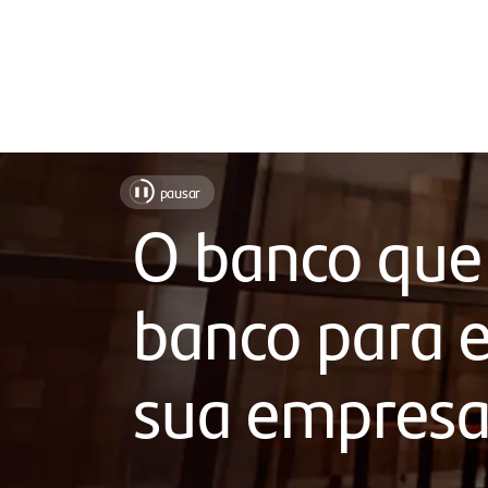
Soluções
pausar
❚❚
para
O banco que
sua
empresa,
banco para e
com
atendimento
sua empres
próximo,
chat
humanizado,