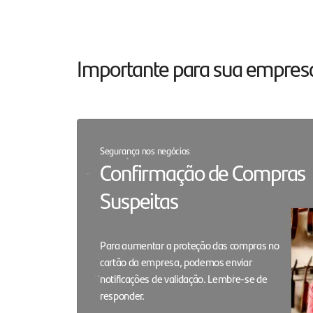
Santander Master
Nichos
Conte com 5 dias sem juros
Para cada setor do me
Importante para sua empres
para ajudar nos negócios
um serviço especializa
Segurança nos negócios
Confirmação de Compras
Suspeitas
Para aumentar a proteção das compras no
cartão da empresa, podemos enviar
notificações de validação. Lembre-se de
responder.