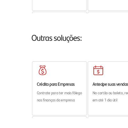
Folha de Pagamento
Soluções Digitais
Outras soluções:
Programe e simplifique
Soluções Digitais de
pagamento de salários
pagamento e recebime
para seu negócio
Crédito para Empresas
Antecipe suas venda
Contrate para ter mais fôlego
No cartão ou boleto, r
nas finanças da empresa
em até 1 dia útil