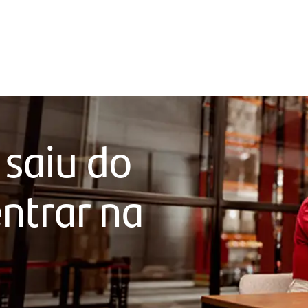
 saiu do
ntrar na
a