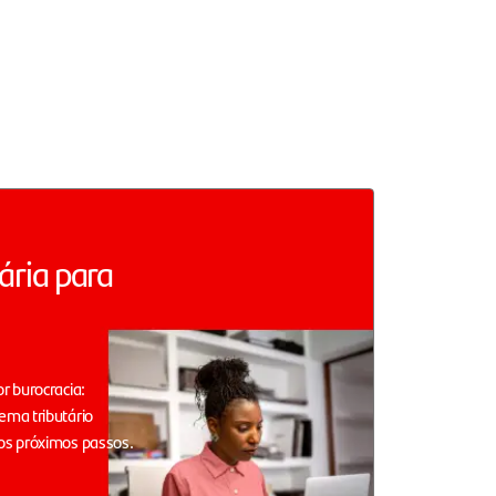
ária para
r burocracia:
ema tributário
os próximos passos.