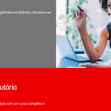
 prêmios em dinheiro. Inscreva sua
utária
sição com um curso completo e