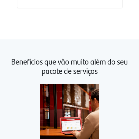
Abrir
detalhes
do
pacote
avançar
1
Benefícios que vão muito além do seu
pacote de serviços