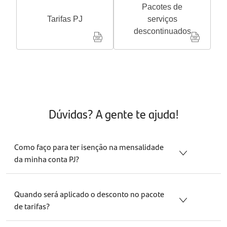
Pacotes de
Tarifas PJ
serviços
descontinuados
Dúvidas? A gente te ajuda!
Como faço para ter isenção na mensalidade
da minha conta PJ?
Realizar mensalmente o pagamento do DAS em débito
automático na sua conta do Santander Empresas garante
Quando será aplicado o desconto no pacote
100% de isenção.
de tarifas?
A regra é simples, paga o DAS agora, isenta daqui a 2
O desconto será aplicado dois meses após o