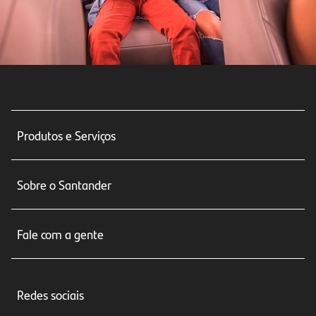
Produtos e Serviços
Conta corrente
Sobre o Santander
Cartões de crédito
Sobre nós
Seguros
Fale com a gente
Educação Financeira
Crédito e Financiamentos
Central de Atendimento
Trabalhe conosco
Investimentos
Redes sociais
Central de Renegociação
Sustentabilidade