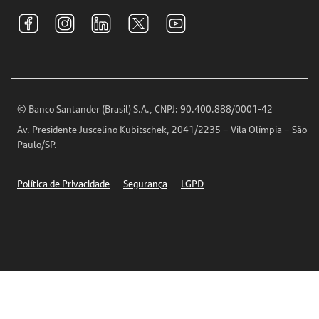
Tarifas e pacotes de serviços
S.A.C
Relações com Investidores
Para sua Empresa
Ouvidoria
Imprensa
Encontre nossas agências
Análises Econômicas
Horários de Atendimento
© Banco Santander (Brasil) S.A., CNPJ: 90.400.888/0001-42
Definições de Cookies
Av. Presidente Juscelino Kubitschek, 2041/2235 – Vila Olímpia – São
Telefones
Paulo/SP.
Segurança
Política de Privacidade
Segurança
LGPD
Ética – Canal de denúncia