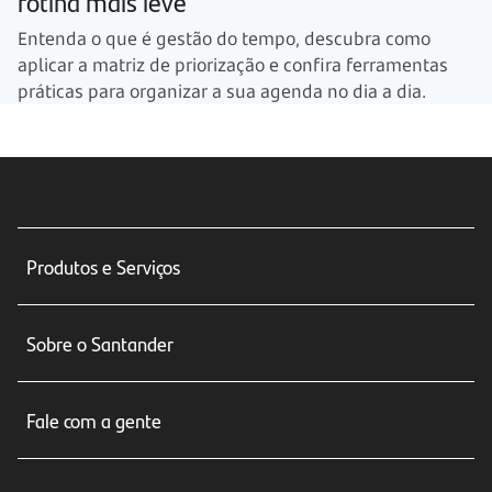
rotina mais leve
Entenda o que é gestão do tempo, descubra como
aplicar a matriz de priorização e confira ferramentas
práticas para organizar a sua agenda no dia a dia.
Produtos e Serviços
Conta corrente
Sobre o Santander
Cartões de crédito
Sobre nós
Seguros
Fale com a gente
Educação Financeira
Crédito e Financiamentos
Central de Atendimento