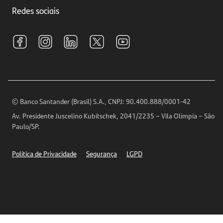
Trabalhe conosco
Investimentos
Redes sociais
Central de Renegociação
Sustentabilidade
Tarifas e pacotes de serviços
S.A.C
Relações com Investidores
Para sua Empresa
Ouvidoria
Imprensa
Encontre nossas agências
Análises Econômicas
Horários de Atendimento
© Banco Santander (Brasil) S.A., CNPJ: 90.400.888/0001-42
Definições de Cookies
Av. Presidente Juscelino Kubitschek, 2041/2235 – Vila Olímpia – São
Telefones
Paulo/SP.
Segurança
Política de Privacidade
Segurança
LGPD
Ética – Canal de denúncia