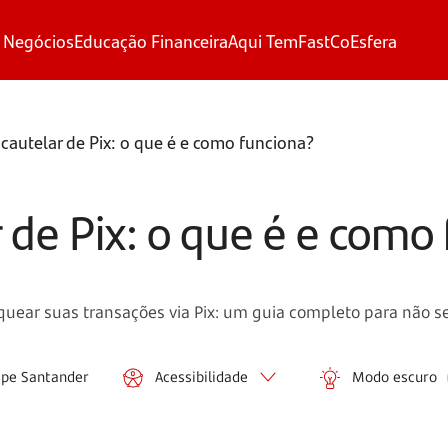
 Negócios
Educação Financeira
Aqui Tem
FastCo
Esfera
cautelar de Pix: o que é e como funciona?
 de Pix: o que é e como
quear suas transações via Pix: um guia completo para não s
ipe Santander
Acessibilidade
Modo escuro