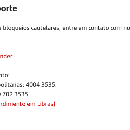
porte
 bloqueios cautelares, entre em contato com n
ander
nto:
politanas: 4004 3535.
0 702 3535.
endimento em Libras)