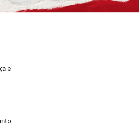
ça e
anto