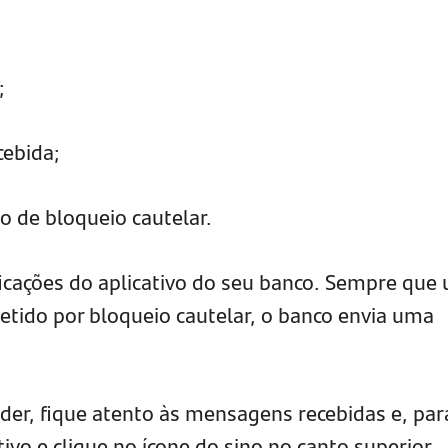
;
cebida;
so de bloqueio cautelar.
ificações do aplicativo do seu banco. Sempre que
 retido por bloqueio cautelar, o banco envia uma
nder, fique atento às mensagens recebidas e, par
tivo e clique no ícone do sino no canto superior