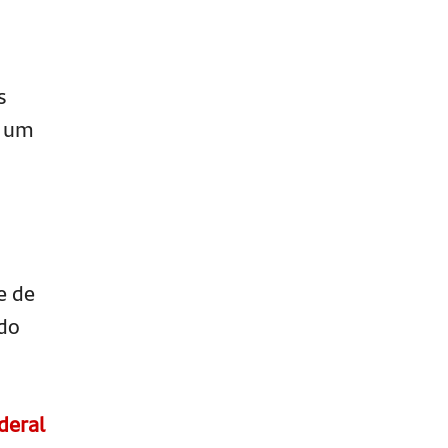
s
r um
e de
odo
deral