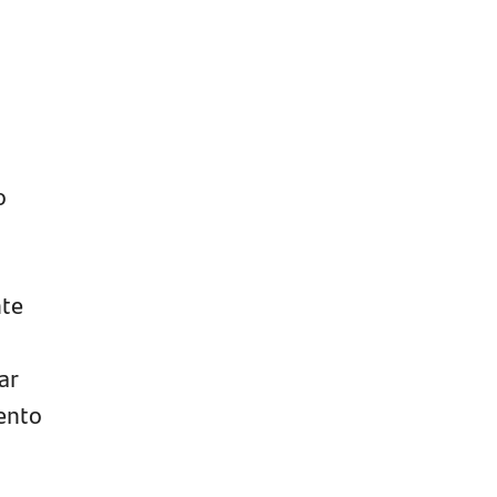
o
nte
ar
ento