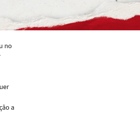
u no
r
uer
ção a