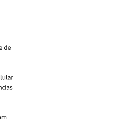
e de
lular
ncias
com