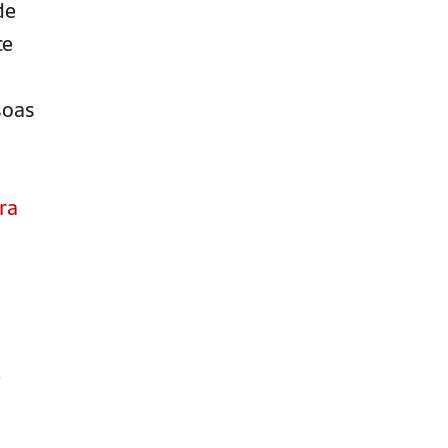
de
ce
soas
ra
e