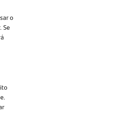
sar o
. Se
rá
ito
e.
ar