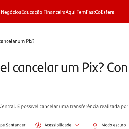
 Negócios
Educação Financeira
Aqui Tem
FastCo
Esfera
cancelar um Pix?
el cancelar um Pix? Con
Central. É possível cancelar uma transferência realizada por
ipe Santander
Acessibilidade
Modo escuro