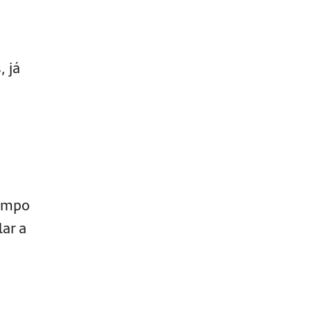
 já
tempo
lar a