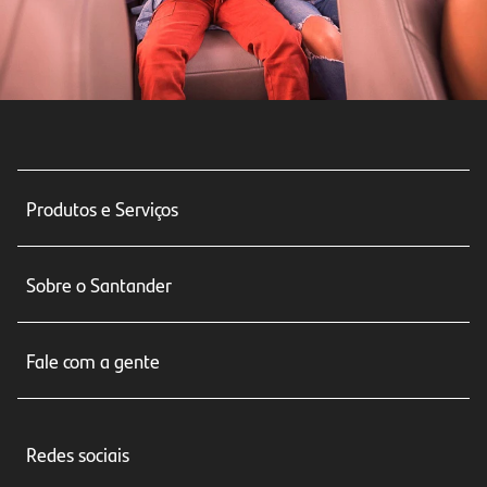
Produtos e Serviços
Conta corrente
Sobre o Santander
Cartões de crédito
Sobre nós
Seguros
Fale com a gente
Educação Financeira
Crédito e Financiamentos
Central de Atendimento
Trabalhe conosco
Investimentos
Redes sociais
Central de Renegociação
Sustentabilidade