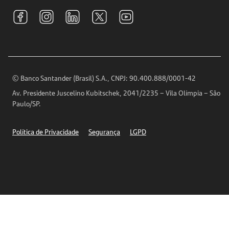
Tarifas e pacotes de serviços
S.A.C
Relações com Investidores
Para sua Empresa
Ouvidoria
Imprensa
Encontre nossas agências
Análises Econômicas
Horários de Atendimento
© Banco Santander (Brasil) S.A., CNPJ: 90.400.888/0001-42
Definições de Cookies
Av. Presidente Juscelino Kubitschek, 2041/2235 – Vila Olímpia – São
Telefones
Paulo/SP.
Segurança
Política de Privacidade
Segurança
LGPD
Ética – Canal de denúncia